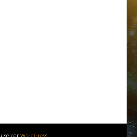
ulsé par
WordPress
.