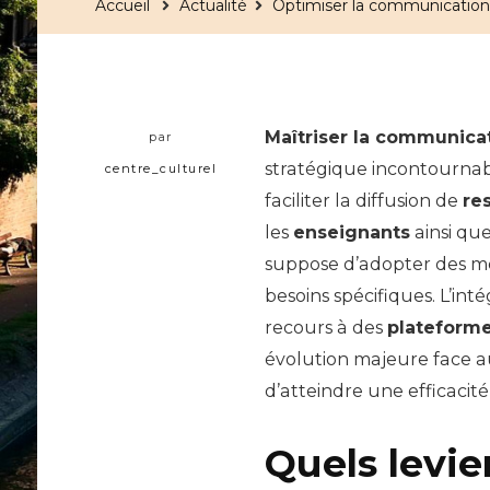
Accueil
Actualité
Optimiser la communication
Maîtriser la communica
par
stratégique incontournab
centre_culturel
faciliter la diffusion de
re
les
enseignants
ainsi qu
suppose d’adopter des mé
besoins spécifiques. L’int
recours à des
plateform
évolution majeure face a
d’atteindre une efficacité
Quels levie