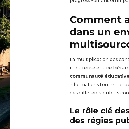
progressivement en impa
Comment ar
dans un en
multisourc
La multiplication des ca
rigoureuse et une hiérarc
communauté éducativ
informations tout en adap
des différents publics co
Le rôle clé de
des régies pub