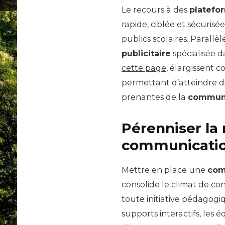
Le recours à des
platefo
rapide, ciblée et sécurisé
publics scolaires. Parall
publicitaire
spécialisée d
cette page
, élargissent
permettant d’atteindre d
prenantes de la
communa
Pérenniser la 
communicatio
Mettre en place une
com
consolide le climat de con
toute initiative pédagogi
supports interactifs, les 