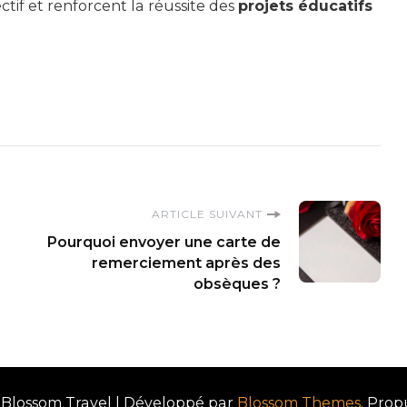
if et renforcent la réussite des
projets éducatifs
ARTICLE SUIVANT
Pourquoi envoyer une carte de
remerciement après des
obsèques ?
Blossom Travel | Développé par
Blossom Themes
. Prop