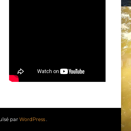
ulsé par
WordPress
.