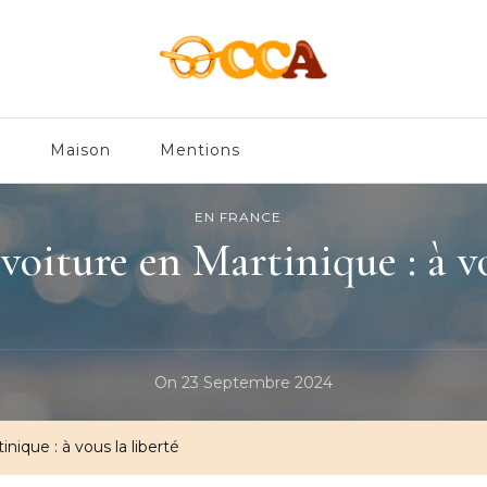
en
e
Maison
Mentions
EN FRANCE
voiture en Martinique : à vo
On
23 Septembre 2024
nique : à vous la liberté