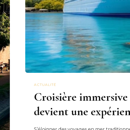
ACTUALITÉ
Croisière immersive 
devient une expérie
S’éloigner des voyages en mer tradition