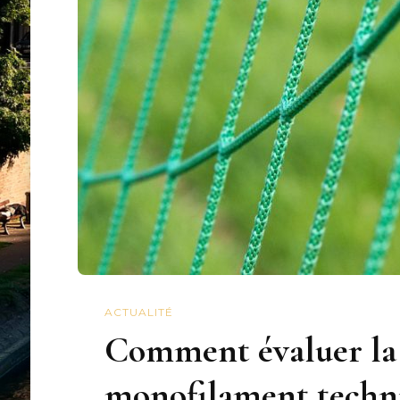
ACTUALITÉ
Comment évaluer la 
monofilament techniq